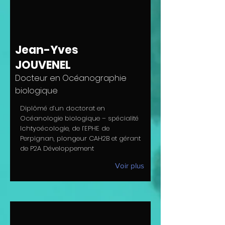
Jean-Yves
JOUVENEL
Docteur en Océanographie
biologique
Diplômé d’un doctorat en
Océanologie biologique – spécialité
Ichtyoécologie, de l’EPHE de
Perpignan, plongeur CAH2B et gérant
de P2A Développement
Voir plus