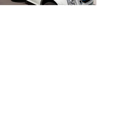
Véhicules
Un total de 4 véhicules utilitaires
équipés sont disponibles pour les
déplacements : 2 véhicules tout-
terrain (ISUZU DMAX Pick-Up + NISSAN
NAVARA Pick-up) et 2 utilitaires
(PEUGEOT PARTNER + CITROEN JUMPY)
aménagés pour la plongée et
équipés de glacières
professionnelles (positif et négatif)
avec enregistreur de température