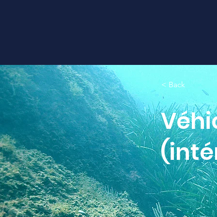
< Back
Véhic
(inté