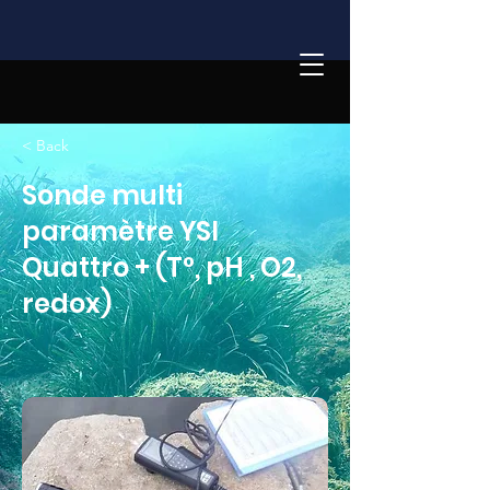
< Back
Sonde multi
paramètre YSI
Quattro + (T°, pH , O2,
redox)