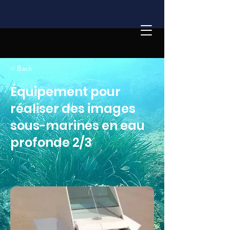
< Back
Équipement pour
réaliser des images
sous-marines en eau
profonde 2/3